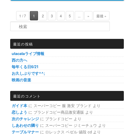
1 / 7
1
2
3
4
5
...
»
最後 »
検索
最近の投稿
utacataライブ情報
西の方へ
毎年くる日6/21
お久しぶりです^^;
映画の音楽
最近のコメント
ガイド本
に
スーパーコピー 服 激安 ブランド
より
恋しよう
に
ブランドコピー商品激安通販
より
次のチャレンジ
に
ブランドコピー
より
しあわせの隣り
に
スーパーコピー ジミーチュウ
より
テーブルマナー
に
ロレックス ベゼル 値段 cd
より