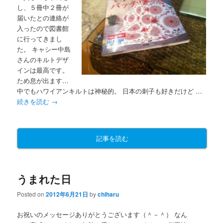
し、５冊中２冊が
届いたとの連絡が
入ったので図書館
に行ってきまし
た。 キャシー中島
さんのキルトデザ
インは最高です。
ため息が出ます…
中でもハワイアンキルトは神秘的。 日本の刺子も好きだけど …
続きを読む
→
記事を読む
うまれた日
Posted on
2012年6月21日
by
chiharu
お祝いのメッセージありがとうございます（＾－＾） なん