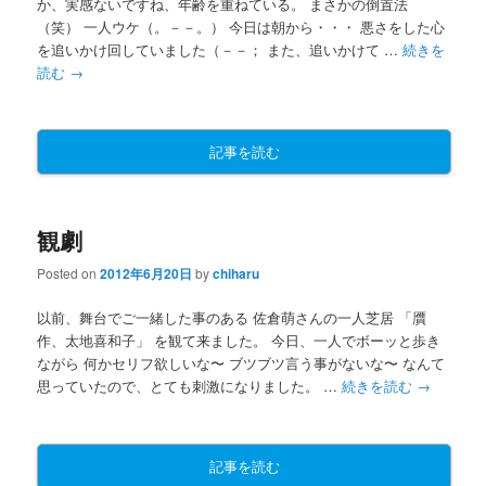
か、実感ないですね、年齢を重ねている。 まさかの倒置法
（笑） 一人ウケ（。－－。） 今日は朝から・・・ 悪さをした心
を追いかけ回していました（－－； また、追いかけて …
続きを
読む
→
記事を読む
観劇
Posted on
2012年6月20日
by
chiharu
以前、舞台でご一緒した事のある 佐倉萌さんの一人芝居 「贋
作、太地喜和子」 を観て来ました。 今日、一人でボーッと歩き
ながら 何かセリフ欲しいな〜 ブツブツ言う事がないな〜 なんて
思っていたので、とても刺激になりました。 …
続きを読む
→
記事を読む