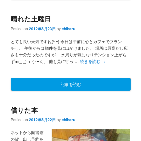
晴れた土曜日
Posted on
2012年6月23日
by
chiharu
とても良い天気ですね(^-^) 今日は午前に心とカフェでブラン
チし、 午後からは物件を見に出かけました。 場所は最高だし広
さも十分だったのですが… 水周りが気になりテンション上がら
ずm(_ _)m う〜ん、 他も見に行っ …
続きを読む
→
記事を読む
借りた本
Posted on
2012年6月22日
by
chiharu
ネットから図書館
の貸し出し予約を