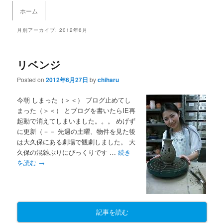
メインメニュー
ホーム
メインコンテンツへ移動
サブコンテンツへ移動
月別アーカイブ:
2012年6月
リベンジ
Posted on
2012年6月27日
by
chiharu
今朝 しまった（＞＜） ブログ止めてし
まった（＞＜） とブログを書いたらIE再
起動で消えてしまいました。。。 めげず
に更新（－－ 先週の土曜、物件を見た後
は大久保にある劇場で観劇しました。 大
久保の混雑ぶりにびっくりです …
続き
を読む
→
記事を読む