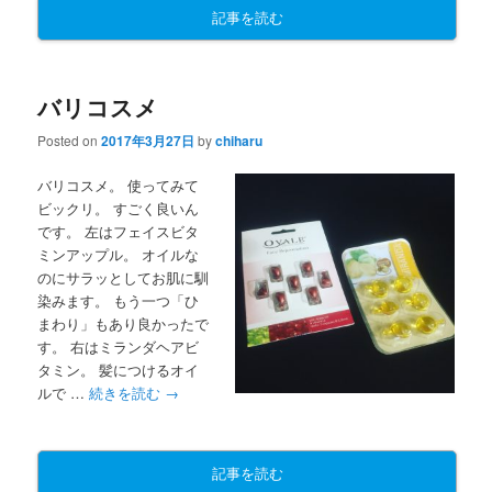
記事を読む
バリコスメ
Posted on
2017年3月27日
by
chiharu
バリコスメ。 使ってみて
ビックリ。 すごく良いん
です。 左はフェイスビタ
ミンアップル。 オイルな
のにサラッとしてお肌に馴
染みます。 もう一つ「ひ
まわり」もあり良かったで
す。 右はミランダヘアビ
タミン。 髪につけるオイ
ルで …
続きを読む
→
記事を読む