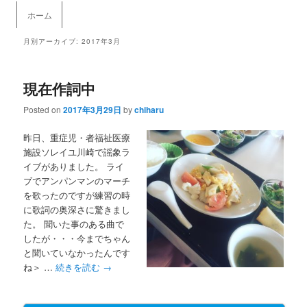
メインメニュー
ホーム
メインコンテンツへ移動
サブコンテンツへ移動
月別アーカイブ:
2017年3月
現在作詞中
Posted on
2017年3月29日
by
chiharu
昨日、重症児・者福祉医療
施設ソレイユ川崎で謡象ラ
イブがありました。 ライ
ブでアンパンマンのマーチ
を歌ったのですが練習の時
に歌詞の奥深さに驚きまし
た。 聞いた事のある曲で
したが・・・今までちゃん
と聞いていなかったんです
ね＞ …
続きを読む
→