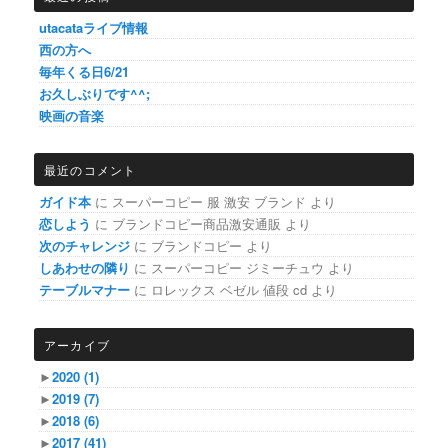
utacataライブ情報
西の方へ
毎年くる日6/21
お久しぶりです^^;
映画の音楽
最近のコメント
ガイド本
に
スーパーコピー 服 激安 ブランド
より
恋しよう
に
ブランドコピー商品激安通販
より
次のチャレンジ
に
ブランドコピー
より
しあわせの隣り
に
スーパーコピー ジミーチュウ
より
テーブルマナー
に
ロレックス ベゼル 値段 cd
より
アーカイブ
►
2020
(1)
►
2019
(7)
►
2018
(6)
►
2017
(41)