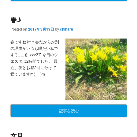
春♪
Posted on
2017年3月19日
by
chiharu
春ですね♪^ ^ 春だからか別
の理由かいつも眠たい私で
す(( _ _ ))..zzzZZ 今日のシ
エスタは2時間でした。 最
近、夜とお昼2回に分けて
寝ていますm(_ _)m
記事を読む
文旦