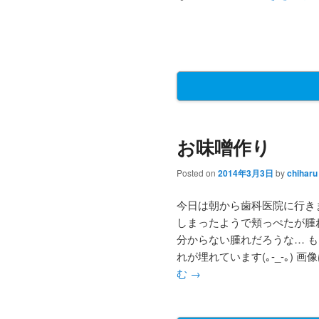
お味噌作り
Posted on
2014年3月3日
by
chiharu
今日は朝から歯科医院に行き
しまったようで頬っぺたが腫
分からない腫れだろうな… 
れが埋れています(｡-_-｡) 
む
→