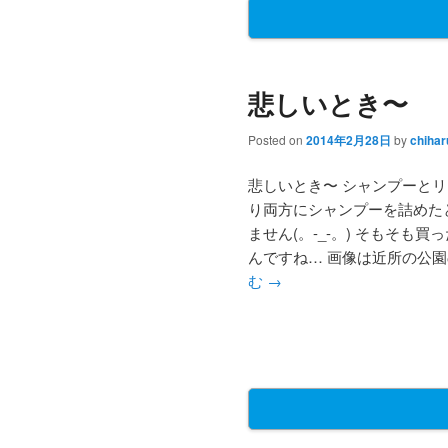
悲しいとき〜
Posted on
2014年2月28日
by
chihar
悲しいとき〜 シャンプーと
り両方にシャンプーを詰めた
ません(。-_-。) そもそも
んですね… 画像は近所の公園
む
→