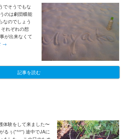
うでそうでもな
まうのは劇団蝶能
らなのでしょう
 それぞれの想
る事が出来なくて
む
→
記事を読む
穫体験をして来ました〜
るぅ(*^^*) 途中でJAに
いました。 この日のため