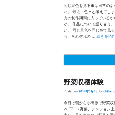
同じ景色を見る事は日常のよ
い。 最近、色々と考えてし
力の制作期間に入っているか
か。 作品について語り合う。
い。 同じ景色を同じ色で見
も、それぞれの …
続きを読
野菜収穫体験
Posted on
2014年3月8日
by
chiharu
今日は朝から小田原で野菜収
♪( ´▽｀) 野菜、テンション上が
寄り、見た事のない野菜も買