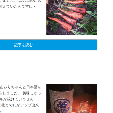
えていたんです(。-
記事を読む
はあぃりちゃんと日本酒を
をしました。 美味しかっ
コールが抜けていません
像が5枚までしかアップ出来
→