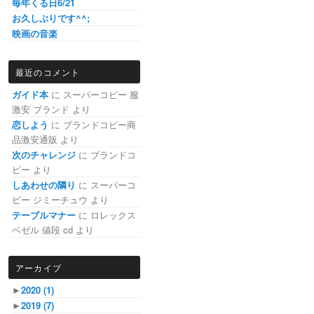
毎年くる日6/21
お久しぶりです^^;
映画の音楽
最近のコメント
ガイド本
に
スーパーコピー 服
激安 ブランド
より
恋しよう
に
ブランドコピー商
品激安通販
より
次のチャレンジ
に
ブランドコ
ピー
より
しあわせの隣り
に
スーパーコ
ピー ジミーチュウ
より
テーブルマナー
に
ロレックス
ベゼル 値段 cd
より
アーカイブ
►
2020
(1)
►
2019
(7)