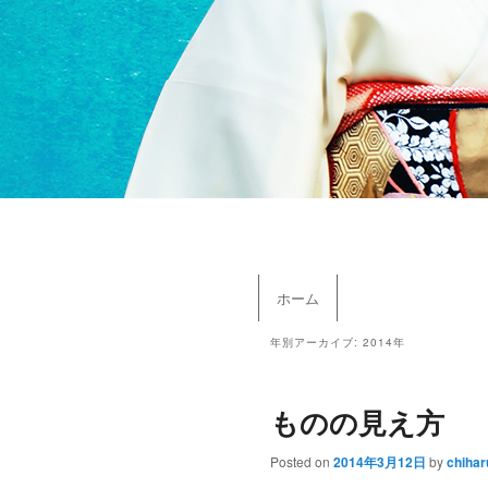
メインメニュー
ホーム
メインコンテンツへ移動
サブコンテンツへ移動
年別アーカイブ:
2014年
ものの見え方
Posted on
2014年3月12日
by
chihar