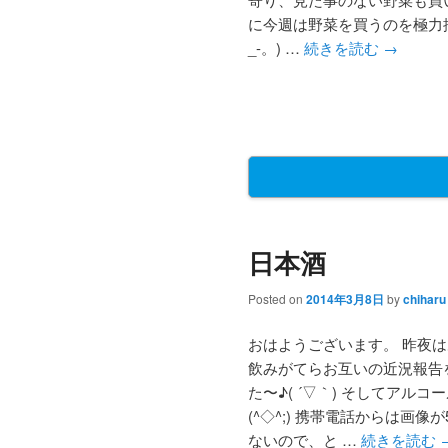
に今週は野菜を買うのを極力控
_-。) …
続きを読む
→
日本酒
Posted on
2014年3月8日
by
chiharu
おはようございます。 昨夜
飲みがてらお互いの近況報告
た〜♪( ´▽｀) そしてアル
(^◇^;) 携帯電話からは画
ないので、と …
続きを読む