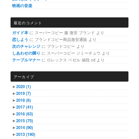
映画の音楽
最近のコメント
ガイド本
に
スーパーコピー 服 激安 ブランド
より
恋しよう
に
ブランドコピー商品激安通販
より
次のチャレンジ
に
ブランドコピー
より
しあわせの隣り
に
スーパーコピー ジミーチュウ
より
テーブルマナー
に
ロレックス ベゼル 値段 cd
より
アーカイブ
►
2020
(1)
►
2019
(7)
►
2018
(6)
►
2017
(41)
►
2016
(63)
►
2015
(75)
►
2014
(90)
►
2013
(190)