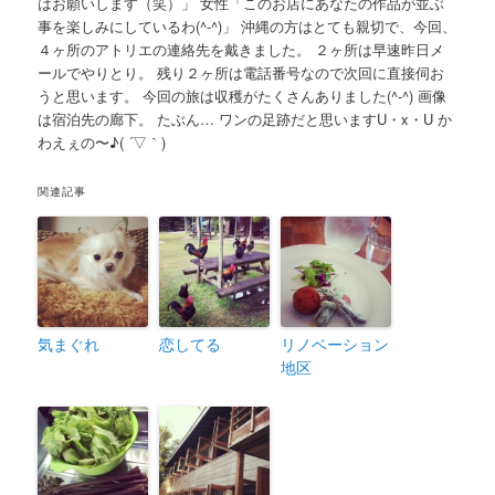
はお願いします（笑）」 女性「このお店にあなたの作品が並ぶ
事を楽しみにしているわ(^-^)」 沖縄の方はとても親切で、今回、
４ヶ所のアトリエの連絡先を戴きました。 ２ヶ所は早速昨日メ
ールでやりとり。 残り２ヶ所は電話番号なので次回に直接伺お
うと思います。 今回の旅は収穫がたくさんありました(^-^) 画像
は宿泊先の廊下。 たぶん… ワンの足跡だと思いますU・x・U か
わえぇの〜♪( ´▽｀)
関連記事
気まぐれ
恋してる
リノベーション
地区