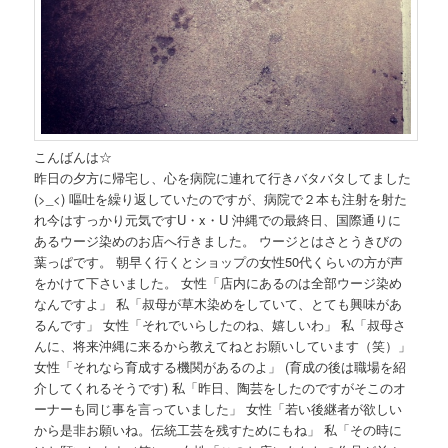
こんばんは☆
昨日の夕方に帰宅し、心を病院に連れて行きバタバタしてました
(>_<) 嘔吐を繰り返していたのですが、病院で２本も注射を射た
れ今はすっかり元気ですU・x・U 沖縄での最終日、国際通りに
あるウージ染めのお店へ行きました。 ウージとはさとうきびの
葉っぱです。 朝早く行くとショップの女性50代くらいの方が声
をかけて下さいました。 女性「店内にあるのは全部ウージ染め
なんですよ」 私「叔母が草木染めをしていて、とても興味があ
るんです」 女性「それでいらしたのね、嬉しいわ」 私「叔母さ
んに、将来沖縄に来るから教えてねとお願いしています（笑）」
女性「それなら育成する機関があるのよ」 (育成の後は職場を紹
介してくれるそうです) 私「昨日、陶芸をしたのですがそこのオ
ーナーも同じ事を言っていました」 女性「若い後継者が欲しい
から是非お願いね。伝統工芸を残すためにもね」 私「その時に