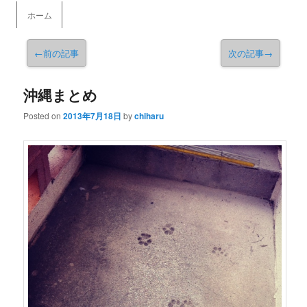
メインメニュー
ホーム
メインコンテンツへ移動
←
前の記事
次の記事
→
沖縄まとめ
Posted on
2013年7月18日
by
chiharu