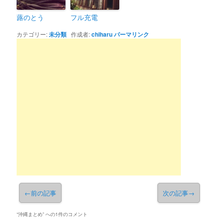
蕗のとう
フル充電
カテゴリー:
未分類
作成者:
chiharu
パーマリンク
←
前の記事
次の記事
→
“
沖縄まとめ
” への1件のコメント