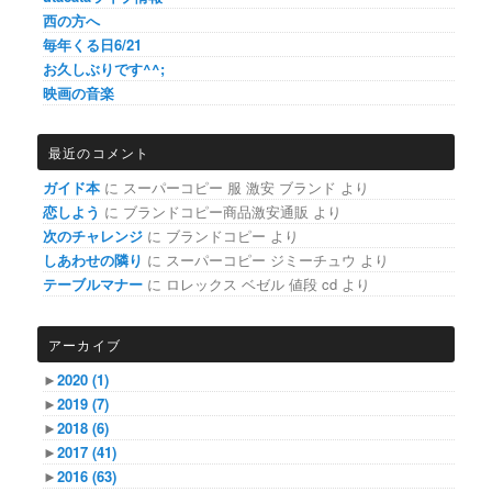
西の方へ
毎年くる日6/21
お久しぶりです^^;
映画の音楽
最近のコメント
ガイド本
に
スーパーコピー 服 激安 ブランド
より
恋しよう
に
ブランドコピー商品激安通販
より
次のチャレンジ
に
ブランドコピー
より
しあわせの隣り
に
スーパーコピー ジミーチュウ
より
テーブルマナー
に
ロレックス ベゼル 値段 cd
より
アーカイブ
►
2020
(1)
►
2019
(7)
►
2018
(6)
►
2017
(41)
►
2016
(63)