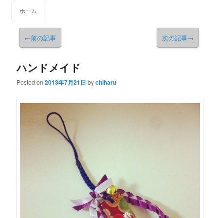
メインメニュー
ホーム
メインコンテンツへ移動
←
前の記事
次の記事
→
ハンドメイド
Posted on
2013年7月21日
by
chiharu