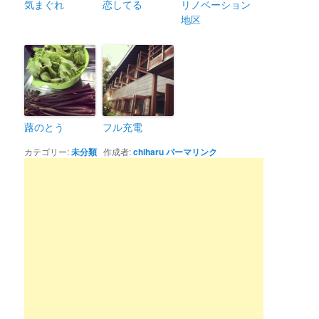
気まぐれ
恋してる
リノベーション
地区
蕗のとう
フル充電
カテゴリー:
未分類
作成者:
chiharu
パーマリンク