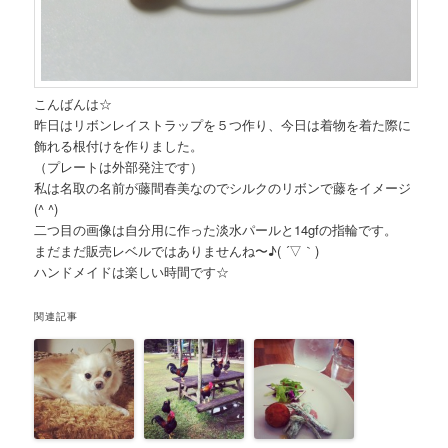
こんばんは☆
昨日はリボンレイストラップを５つ作り、今日は着物を着た際に
飾れる根付けを作りました。
（プレートは外部発注です）
私は名取の名前が藤間春美なのでシルクのリボンで藤をイメージ
(^ ^)
二つ目の画像は自分用に作った淡水パールと14gfの指輪です。
まだまだ販売レベルではありませんね〜♪( ´▽｀)
ハンドメイドは楽しい時間です☆
関連記事