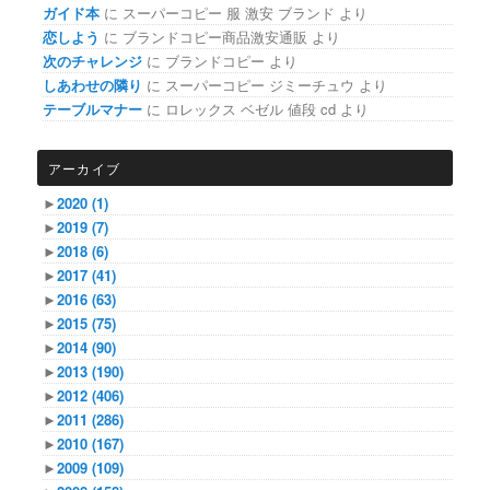
ガイド本
に
スーパーコピー 服 激安 ブランド
より
恋しよう
に
ブランドコピー商品激安通販
より
次のチャレンジ
に
ブランドコピー
より
しあわせの隣り
に
スーパーコピー ジミーチュウ
より
テーブルマナー
に
ロレックス ベゼル 値段 cd
より
アーカイブ
►
2020
(1)
►
2019
(7)
►
2018
(6)
►
2017
(41)
►
2016
(63)
►
2015
(75)
►
2014
(90)
►
2013
(190)
►
2012
(406)
►
2011
(286)
►
2010
(167)
►
2009
(109)