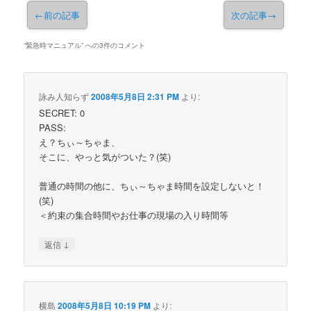
←
前の記事
次の記事
→
“
緊急時マニュアル
” への3件のコメント
詠み人知らず
2008年5月8日 2:31 PM
より:
SECRET: 0
PASS:
え？ちぃ～ちゃま、
そこに、やっと気がついた？(笑)
普通の時間の他に、ちぃ～ちゃま時間を設定しないと！
(笑)
＜約束の集合時間やお仕事の現場の入り時間等
↓
返信
横島
2008年5月8日 10:19 PM
より: