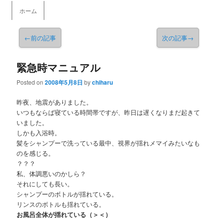
メインメニュー
ホーム
メインコンテンツへ移動
←
前の記事
次の記事
→
緊急時マニュアル
Posted on
2008年5月8日
by
chiharu
昨夜、地震がありました。
いつもならば寝ている時間帯ですが、昨日は遅くなりまだ起きて
いました。
しかも入浴時。
髪をシャンプーで洗っている最中、視界が揺れメマイみたいなも
のを感じる。
？？？
私、体調悪いのかしら？
それにしても長い。
シャンプーのボトルが揺れている。
リンスのボトルも揺れている。
お風呂全体が揺れている（＞＜）