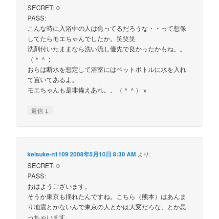
SECRET: 0
PASS:
こんな時に入浴中の人は焦ってるだろうな・・って想像
してたらモエちゃんでしたか。笑笑笑
洗剤付いたままなら洗い流し優先で良かったかもね。。
（＾＾；
おらは断水を想定して浴室にはペットボトルに水を入れ
て置いてあるよ。
モエちゃんも是非備えあれ。。（＾＾）ｖ
↓
返信
keisuke-n1109
2008年5月10日 8:30 AM
より:
SECRET: 0
PASS:
おはようございます。
そうか東京も揺れたんですね。こちら（熊本）はあんま
り地震とかないんで東京の人とかは大変だろな、とか思
っちゃいます。