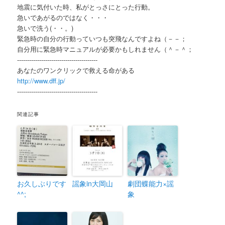
地震に気付いた時、私がとっさにとった行動。
急いであがるのではなく・・・
急いで洗う(・・。)ゞ
緊急時の自分の行動っていつも突飛なんですよね（－－；
自分用に緊急時マニュアルが必要かもしれません（＾－＾；
----------------------------------------
あなたのワンクリックで救える命がある
http://www.dff.jp/
----------------------------------------
関連記事
お久しぶりです
謡象in大岡山
劇団蝶能力×謡
^^;
象