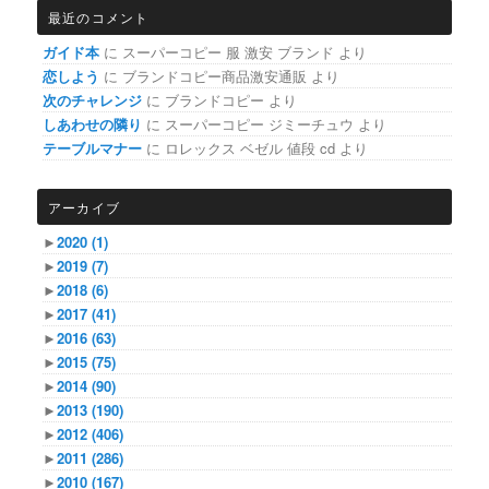
最近のコメント
ガイド本
に
スーパーコピー 服 激安 ブランド
より
恋しよう
に
ブランドコピー商品激安通販
より
次のチャレンジ
に
ブランドコピー
より
しあわせの隣り
に
スーパーコピー ジミーチュウ
より
テーブルマナー
に
ロレックス ベゼル 値段 cd
より
アーカイブ
►
2020
(1)
►
2019
(7)
►
2018
(6)
►
2017
(41)
►
2016
(63)
►
2015
(75)
►
2014
(90)
►
2013
(190)
►
2012
(406)
►
2011
(286)
►
2010
(167)