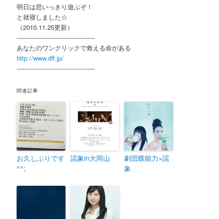
明日は思いっきり遊ぶぞ！
と就寝しました☆
（2010.11.25更新）
----------------------------------------
あなたのワンクリックで救える命がある
http://www.dff.jp/
----------------------------------------
関連記事
お久しぶりです
謡象in大岡山
劇団蝶能力×謡
^^;
象