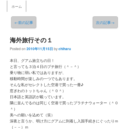
メインメニュー
ホーム
メインコンテンツへ移動
←
前の記事
次の記事
→
海外旅行その１
Posted on
2010年11月15日
by
chiharu
本日、グアム旅立ちの日！
と言っても３泊４日のプチ旅行（＾－＾）
乗り物に弱い私ではありますが、
移動時間が楽しみの一つでもあります。
そんな私がセレクトした空港で買った一冊♪
窓ぎわのトットちゃん（＾０＾）
日本語と英語訳が載っています。
隣に並んでるのは同じく空港で買ったプラチナウォーター（＾０
＾）
美への願いを込めて（笑）
深夜と言うか、明け方にグアムに到着し入国手続きにぐったりｍ
（－－）ｍ