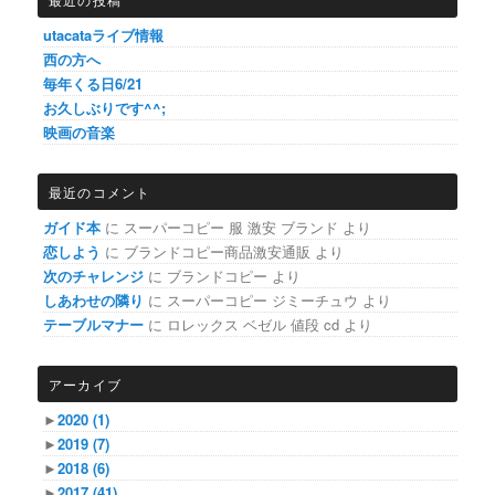
utacataライブ情報
西の方へ
毎年くる日6/21
お久しぶりです^^;
映画の音楽
最近のコメント
ガイド本
に
スーパーコピー 服 激安 ブランド
より
恋しよう
に
ブランドコピー商品激安通販
より
次のチャレンジ
に
ブランドコピー
より
しあわせの隣り
に
スーパーコピー ジミーチュウ
より
テーブルマナー
に
ロレックス ベゼル 値段 cd
より
アーカイブ
►
2020
(1)
►
2019
(7)
►
2018
(6)
►
2017
(41)