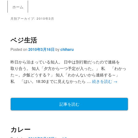
メインメニュー
ホーム
メインコンテンツへ移動
サブコンテンツへ移動
月別アーカイブ:
2010年3月
ベジ生活
Posted on
2010年3月16日
by
chiharu
昨日から泊まっている知人。 日中は別行動だったので連絡を
取り合う。 知人「夕方から一つ予定が入った。」 私 「わかっ
た～。夕飯どうする？」 知人「わかんないから連絡する～」
私 「はい。18:30までに見えなかったら …
続きを読む
→
記事を読む
カレー