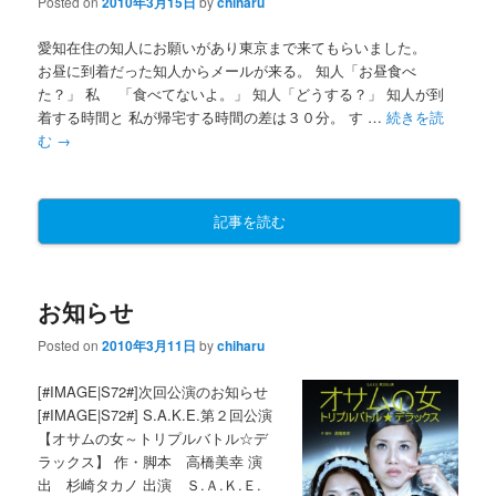
Posted on
2010年3月15日
by
chiharu
愛知在住の知人にお願いがあり東京まで来てもらいました。
お昼に到着だった知人からメールが来る。 知人「お昼食べ
た？」 私 「食べてないよ。」 知人「どうする？」 知人が到
着する時間と 私が帰宅する時間の差は３０分。 す …
続きを読
む
→
記事を読む
お知らせ
Posted on
2010年3月11日
by
chiharu
[#IMAGE|S72#]次回公演のお知らせ
[#IMAGE|S72#] S.A.K.E.第２回公演
【オサムの女～トリプルバトル☆デ
ラックス】 作・脚本 高橋美幸 演
出 杉崎タカノ 出演 Ｓ.Ａ.Ｋ.Ｅ.