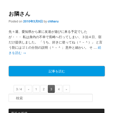
お隣さん
Posted on
2010年3月9日
by
chiharu
先々週、愛知県から家に友達が遊びに来る予定でした
が・・・ 私は身内の不幸で長崎へ行ってしまい、３泊４日、宿
だけ提供しました。 「うち、好きに使ってね（＾－＾）」 と言
う割にはゴミの分別の説明（＾－＾； 意外と細かい。 そ …
続
きを読む
→
記事を読む
3 / 4
«
1
2
3
4
»
検索
最近の投稿