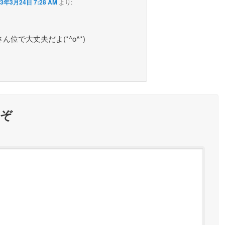
13年3月24日 7:28 AM
より:
ん位で大丈夫だよ(*^o^*)
うぞ