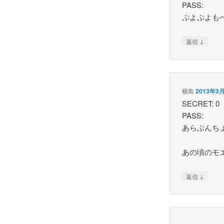
PASS:
ぷよぷよも
↓
返信
横島
2013年3月
SECRET: 0
PASS:
あらぶんち
あの頃のモ
↓
返信