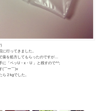
)
院に行ってきました。
で薬を処方してもらったのですが…
に「ペッU・x・U 」と残すので^^;
(￣ー￣)v
たら２kgでした。