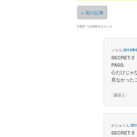
←
前の記事
“
２KG
” への4件のコメント
ノエル
2013年
SECRET: 0
PASS:
心だけじゃな
見なかった
↓
返信
かじゅくん
20
SECRET: 0