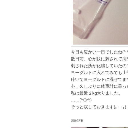
今日も暖かい一日でしたね(^ ^
数日前、心が蚊に刺されて病
刺された所が化膿していたの
ヨーグルトに入れてみても上手
砕いてヨーグルトに混ぜてます
心、久しぶりに体重計に乗っ
私は最近２kg太りました。
……(^◇^;)
そっと戻しておきます(｡-_-｡)
関連記事