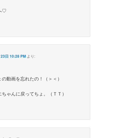
へ♡
23日 10:28 PM
より:
ょの動画を忘れたの！（＞＜）
エちゃんに戻ってちょ。（ＴＴ）