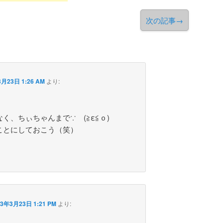
次の記事
→
3月23日 1:26 AM
より:
く、ちぃちゃんまで∵ゞ(≧ε≦ｏ)
ことにしておこう（笑）
13年3月23日 1:21 PM
より: