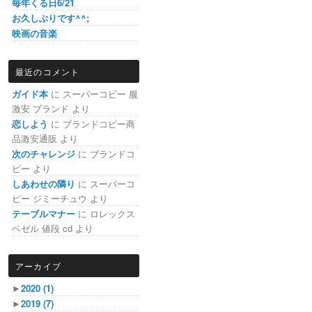
毎年くる日6/21
お久しぶりです^^;
映画の音楽
最近のコメント
ガイド本
に
スーパーコピー 服
激安 ブランド
より
恋しよう
に
ブランドコピー商
品激安通販
より
次のチャレンジ
に
ブランドコ
ピー
より
しあわせの隣り
に
スーパーコ
ピー ジミーチュウ
より
テーブルマナー
に
ロレックス
ベゼル 値段 cd
より
アーカイブ
►
2020
(1)
►
2019
(7)