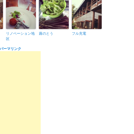
リノベーション地
蕗のとう
フル充電
区
パーマリンク