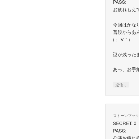
PASS:
お疲れもえでし
今回はかな
普段からあ
(；´∀｀)
謎が残った
あっ、お手紙
↓
返信
ストーンブッ
SECRET: 0
PASS:
公演お疲れ