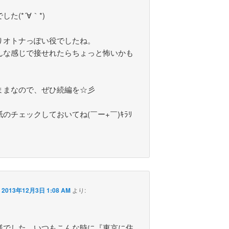
た(*´∀｀*)
りオトナっぽい役でしたね。
んな感じで接せれたらちょっと怖いかも
ままなので、ぜひ続編を☆彡
のチェックしておいてね(￣ー+￣)ｷﾗﾘ
ク
2013年12月3日 1:08 AM
より:
様でした。いつもこんな時に『東京に住