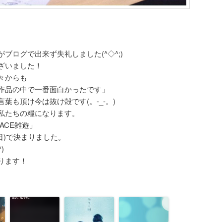
ブログで出来ず失礼しました(^◇^;)
ざいました！
々からも
作品の中で一番面白かったです」
葉も頂け今は抜け殻です(。-_-。)
私たちの糧になります。
ACE雑遊」
日(日)で決まりました。
)
ります！