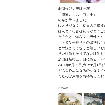
劇団蝶能力実験公演
「便箋と不安、ゴッホ」
の幕が降りました。
ゆとりがなく、初日のご挨拶が
ほんとうに皆様ありがとうご
女性だけではなく、男性の方
「今まで平良さんの出演した
との泣きそうなほど嬉しいお言
良い評価もそうでない評価も
次回は新宿三丁目にある「SP
2014年5月29日(金)〜6月1
どんな作品になるのかな？(^ ^
またのご来場をお待ちしてお
関連記事