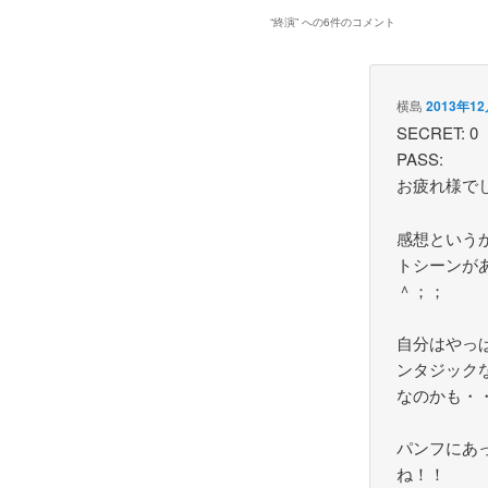
“
終演
” への6件のコメント
横島
2013年12
SECRET: 0
PASS:
お疲れ様で
感想という
トシーンが
＾；；
自分はやっ
ンタジック
なのかも・
パンフにあ
ね！！