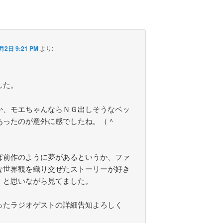
月2日 9:21 PM
より:
した。
か、モエちゃんならＮＧ出しそうなベッ
あったのが意外に感でしたね。（＾
ぱ前作のように夢があるというか、ファ
な世界観を織り交ぜたストーリーが好き
・と思いながら見てました。
ったラジオゲストの詳細告知よろしく