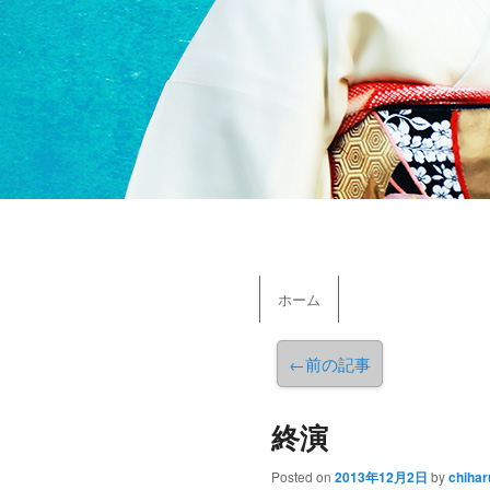
メインメニュー
ホーム
メインコンテンツへ移動
←
前の記事
終演
Posted on
2013年12月2日
by
chihar