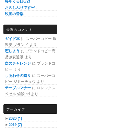
毎年くる日6/21
お久しぶりです^^;
映画の音楽
最近のコメント
ガイド本
に
スーパーコピー 服
激安 ブランド
より
恋しよう
に
ブランドコピー商
品激安通販
より
次のチャレンジ
に
ブランドコ
ピー
より
しあわせの隣り
に
スーパーコ
ピー ジミーチュウ
より
テーブルマナー
に
ロレックス
ベゼル 値段 cd
より
アーカイブ
►
2020
(1)
►
2019
(7)