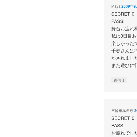
Maya
2009年9
SECRET: 0
PASS:
舞台お疲れ
私は3日目
楽しかった
千春さんは
かされまし
また遊びに
↓
返信
三輪車暴走族
2
SECRET: 0
PASS:
お疲れでし