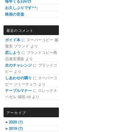
毎年くる日6/21
お久しぶりです^^;
映画の音楽
最近のコメント
ガイド本
に
スーパーコピー 服
激安 ブランド
より
恋しよう
に
ブランドコピー商
品激安通販
より
次のチャレンジ
に
ブランドコ
ピー
より
しあわせの隣り
に
スーパーコ
ピー ジミーチュウ
より
テーブルマナー
に
ロレックス
ベゼル 値段 cd
より
アーカイブ
►
2020
(1)
►
2019
(7)