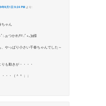
09年9月1日 9:24 PM
より:
春ちゃん
+ﾟ:.ぉつかれｻﾏ.:ﾟ+｡]q様
も、やっぱり小さい千春ちゃんでした～
よりも動きが・・・・
・・・・（＾＾；；