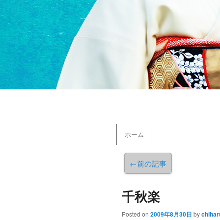
メインメニュー
ホーム
メインコンテンツへ移動
←
前の記事
千秋楽
Posted on
2009年8月30日
by
chihar