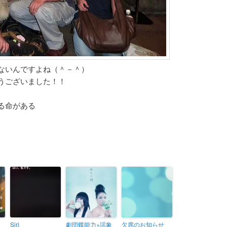
ないんですよね（＾－＾）
うございました！！
る命がある
Siri
劇団蝶能力×謡象
欠席のお知らせ