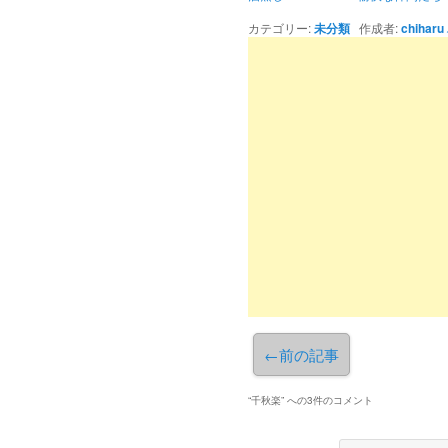
カテゴリー:
未分類
作成者:
chiharu
←
前の記事
“
千秋楽
” への3件のコメント