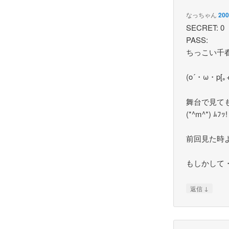
なっちゃん
20
SECRET: 0
PASS:
ちっこい千
(o´・ω・p[｡
舞台で見て
(*^m^*) ﾑﾌｯ!
前回見た時
もしかして
↓
返信