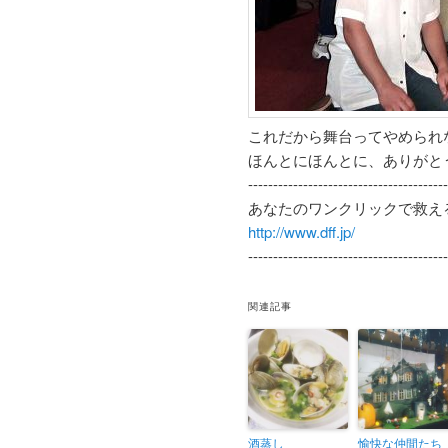
これだから舞台ってやめられ
ほんとにほんとに、ありがと
----------------------------------------
あなたのワンクリックで救え
http://www.dff.jp/
----------------------------------------
関連記事
酒蒸し
愉快な仲間たち