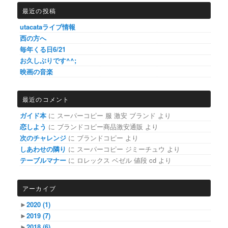
最近の投稿
utacataライブ情報
西の方へ
毎年くる日6/21
お久しぶりです^^;
映画の音楽
最近のコメント
ガイド本
に
スーパーコピー 服 激安 ブランド
より
恋しよう
に
ブランドコピー商品激安通販
より
次のチャレンジ
に
ブランドコピー
より
しあわせの隣り
に
スーパーコピー ジミーチュウ
より
テーブルマナー
に
ロレックス ベゼル 値段 cd
より
アーカイブ
►
2020
(1)
►
2019
(7)
►
2018
(6)