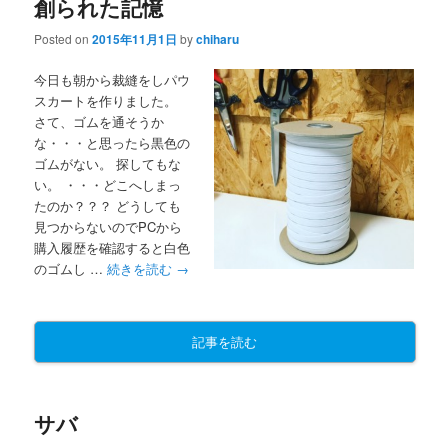
創られた記憶
Posted on
2015年11月1日
by
chiharu
今日も朝から裁縫をしパウ
スカートを作りました。
さて、ゴムを通そうか
な・・・と思ったら黒色の
ゴムがない。 探してもな
い。 ・・・どこへしまっ
たのか？？？ どうしても
見つからないのでPCから
購入履歴を確認すると白色
のゴムし …
続きを読む
→
記事を読む
サバ