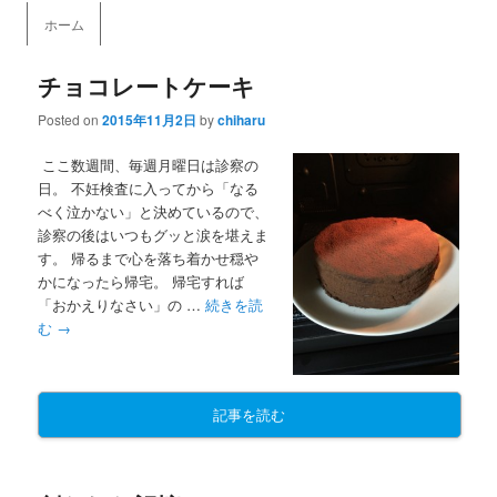
メインメニュー
ホーム
メインコンテンツへ移動
サブコンテンツへ移動
チョコレートケーキ
Posted on
2015年11月2日
by
chiharu
ここ数週間、毎週月曜日は診察の
日。 不妊検査に入ってから「なる
べく泣かない」と決めているので、
診察の後はいつもグッと涙を堪えま
す。 帰るまで心を落ち着かせ穏や
かになったら帰宅。 帰宅すれば
「おかえりなさい」の …
続きを読
む
→
記事を読む