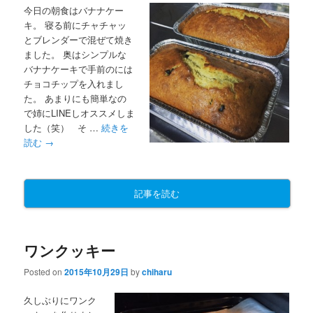
今日の朝食はバナナケー
キ。 寝る前にチャチャッ
とブレンダーで混ぜて焼き
ました。 奥はシンプルな
バナナケーキで手前のには
チョコチップを入れまし
た。 あまりにも簡単なの
で姉にLINEしオススメしま
した（笑） そ …
続きを
読む
→
記事を読む
ワンクッキー
Posted on
2015年10月29日
by
chiharu
久しぶりにワンク