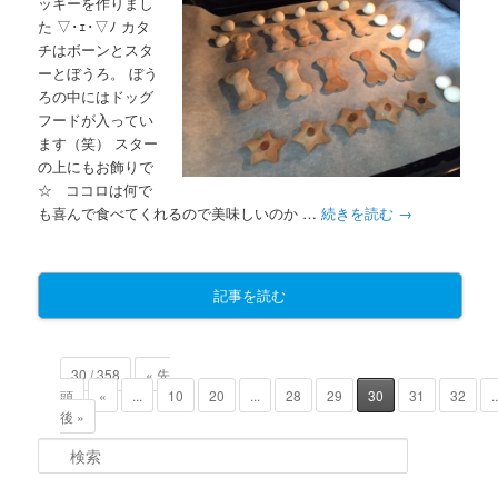
ッキーを作りまし
た ▽･ｪ･▽ﾉ カタ
チはボーンとスタ
ーとぼうろ。 ぼう
ろの中にはドッグ
フードが入ってい
ます（笑） スター
の上にもお飾りで
☆ ココロは何で
も喜んで食べてくれるので美味しいのか …
続きを読む
→
記事を読む
30 / 358
« 先
頭
«
...
10
20
...
28
29
30
31
32
.
後 »
検索