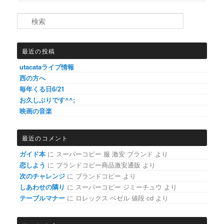
検索
最近の投稿
utacataライブ情報
西の方へ
毎年くる日6/21
お久しぶりです^^;
映画の音楽
最近のコメント
ガイド本
に
スーパーコピー 服 激安 ブランド
より
恋しよう
に
ブランドコピー商品激安通販
より
次のチャレンジ
に
ブランドコピー
より
しあわせの隣り
に
スーパーコピー ジミーチュウ
より
テーブルマナー
に
ロレックス ベゼル 値段 cd
より