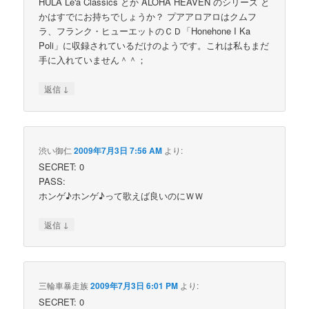
HULA Le'a Classics とか ALOHA HEAVEN のシリーズ と
かはすでにお持ちでしょうか？ プアアロアロはクムフ
ラ、フランク・ヒューエットのＣＤ「Honehone I Ka
Poli」に収録されているだけのようです。これは私もまだ
手に入れていません＾＾；
↓
返信
渋い御仁
2009年7月3日 7:56 AM
より:
SECRET: 0
PASS:
ホンゲ♪ホンゲ♪って歌えば良いのにＷＷ
↓
返信
三輪車暴走族
2009年7月3日 6:01 PM
より:
SECRET: 0