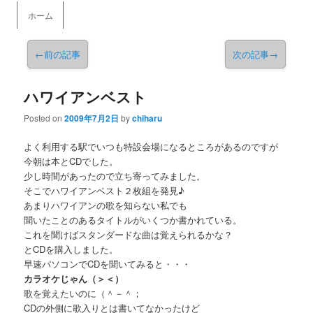
メインメニュー
ホーム
メインコンテンツへ移動
←
前の記事
次の記事
→
ハワイアンベスト
Posted on
2009年7月2日
by
chiharu
よく利用する駅でいつも特設会場になるところがあるのですが
今朝は本とCDでした。
少し時間があったので立ち寄ってみました。
そこでハワイアンベスト２枚組を発見♪
あまりハワイアンの歌を知らない私でも
聞いたことのあるタイトルがいくつか書かれている。
これを聞けばスタンダードな曲は覚えられるかな？
とCDを購入しました。
早速パソコンでCDを聞いてみると・・・
カラオケじゃん（＞＜）
歌を覚えたいのに（＾－＾；
CDの外側に歌入りとは書いてなかったけど